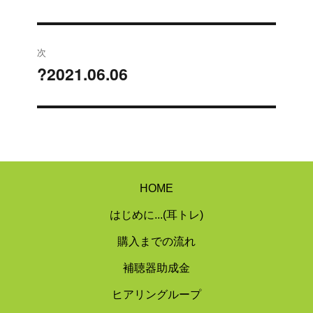
去
ナ
の
ビ
投
次
稿:
ゲ
?2021.06.06
次
の
ー
投
シ
稿:
ョ
ン
HOME
はじめに...(耳トレ)
購入までの流れ
補聴器助成金
ヒアリングループ