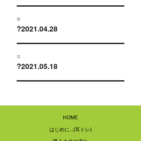
投
前
稿
?2021.04.28
過
去
ナ
の
ビ
投
次
稿:
ゲ
?2021.05.18
次
の
ー
投
シ
稿:
ョ
ン
HOME
はじめに...(耳トレ)